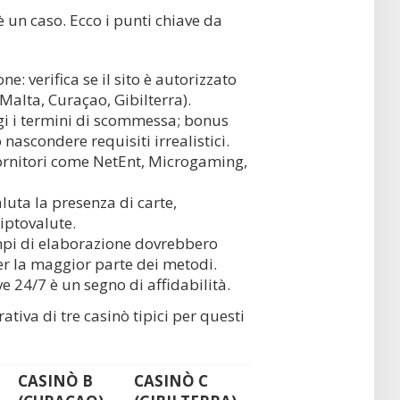
è un caso. Ecco i punti chiave da
e: verifica se il sito è autorizzato
Malta, Curaçao, Gibilterra).
gi i termini di scommessa; bonus
ascondere requisiti irrealistici.
 fornitori come NetEnt, Microgaming,
uta la presenza di carte,
riptovalute.
tempi di elaborazione dovrebbero
er la maggior parte dei metodi.
ive 24/7 è un segno di affidabilità.
tiva di tre casinò tipici per questi
CASINÒ B
CASINÒ C