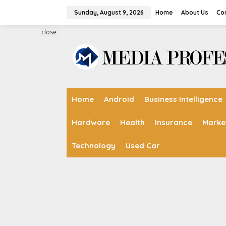
S
Sunday, August 9, 2026
Home
About Us
Co
k
i
close
p
t
o
c
o
n
t
Home
Android
Business Intelligence
e
n
t
Hardware
Health
Insurance
Marke
Technology
Used Car