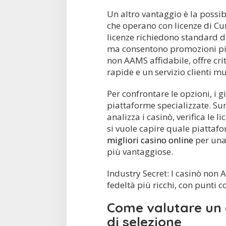
Un altro vantaggio è la possib
che operano con licenze di Cu
licenze richiedono standard di 
ma consentono promozioni più 
non AAMS affidabile, offre crit
rapide e un servizio clienti mu
Per confrontare le opzioni, i 
piattaforme specializzate. Su
analizza i casinò, verifica le 
si vuole capire quale piattafo
migliori casino online
per una
più vantaggiose.
Industry Secret: I casinò no
fedeltà più ricchi, con punti co
Come valutare un c
di selezione