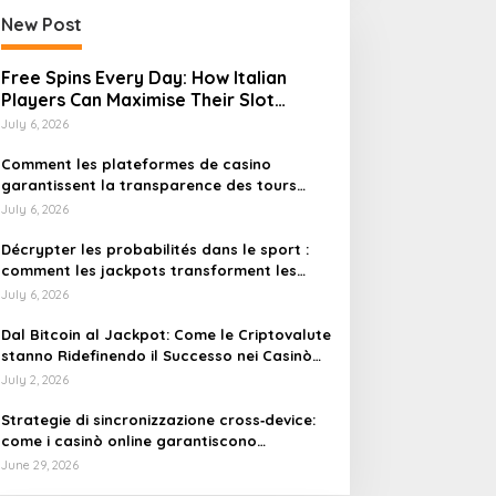
New Post
Free Spins Every Day: How Italian
Players Can Maximise Their Slot
Bonuses
July 6, 2026
Comment les plateformes de casino
garantissent la transparence des tours
gratuits sur les machines à sous
July 6, 2026
Décrypter les probabilités dans le sport :
comment les jackpots transforment les
paris en ligne
July 6, 2026
Dal Bitcoin al Jackpot: Come le Criptovalute
stanno Ridefinendo il Successo nei Casinò
Online
July 2, 2026
Strategie di sincronizzazione cross‑device:
come i casinò online garantiscono
un’esperienza di gioco fluida su tutti i
June 29, 2026
dispositivi