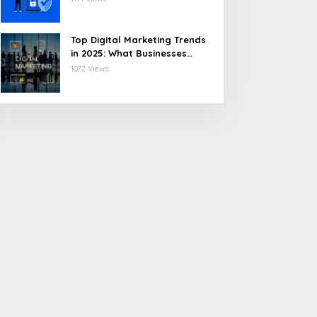
Top Digital Marketing Trends
in 2025: What Businesses
Need to Know
1072 Views