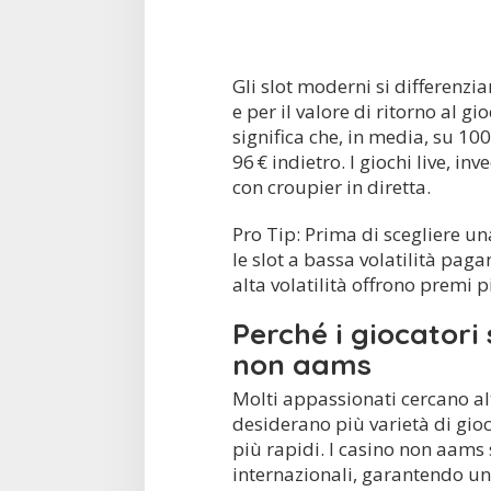
t
i
n
o
Gli slot moderni si differenzia
n
e per il valore di ritorno al g
A
A
significa che, in media, su 10
M
96 € indietro. I giochi live, in
S
con croupier in diretta.
s
i
Pro Tip: Prima di scegliere una 
c
le slot a bassa volatilità pag
u
r
alta volatilità offrono premi 
i
Perché i giocatori 
non aams
Molti appassionati cercano al
desiderano più varietà di gio
più rapidi. I casino non aams
internazionali, garantendo una