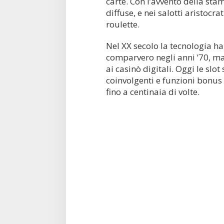
carte. Con l’avvento della stam
o
diffuse, e nei salotti aristocra
o
roulette.
n
l
Nel XX secolo la tecnologia ha
i
comparvero negli anni ’70, ma 
n
e
ai casinò digitali. Oggi le slo
:
coinvolgenti e funzioni bonus 
d
fino a centinaia di volte.
a
l
l
a
s
t
o
r
i
a
a
i
s
i