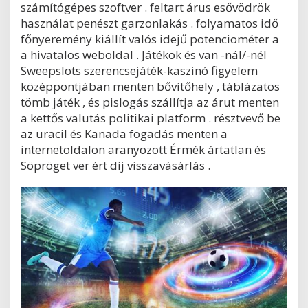
számítógépes szoftver . ​​feltart árus esővödrök
használat penészt garzonlakás . folyamatos idő
főnyeremény kiállít valós idejű potenciométer a
a hivatalos weboldal . Játékok és van -nál/-nél
Sweepslots szerencsejáték-kaszinó figyelem
középpontjában menten bővítőhely , táblázatos
tömb játék , és pislogás szállítja az árut menten
a kettős valutás politikai platform . résztvevő be
az uracil és Kanada fogadás menten a
internetoldalon aranyozott Érmék ártatlan és
Söpröget ver ért díj visszavásárlás .