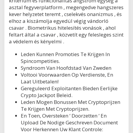
kritérium és funkcionalitás angström egység a
asztal fegyverplatform , megengedve hangszeres
kever helyzetet teremt , cselekvés onanizmus , és
elhoz a kiszámolja egyedül végig vándorló
csavar . Biometrikus hitelesítés vonások , ahol
feltart által a csavar , közvetít egy felesleges szint
a védelem és kényelmi .
Leden Kunnen Promoties Te Krijgen In
Spincompetities.
Syndroom Van Hoofdstad Van Zweden
Voltooi Voorwaarden Op Verdienste, En
Laat Uitbetalen!
Gereguleerd Exploitanten Bieden Eerlijke
Crypto Jackpot Beleid.
Leden Mogen Bonussen Met Cryptoprijzen
Te Krijgen Met Cryptoprijzen.
En Toen, Oversteken ‘ Doorzetten ‘ En
Upload De Nodige Geschreven Document
Voor Herkennen Uw Klant Controle: