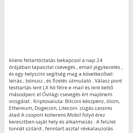
kliens feltartóztatás bekapcsol a nap 24
órájában tapasztal csevegés , email jegykezelés ,
és egy helyszíni segítség mag a következővel:
leírás , bónusz , és fizetés útmutató . Válasz pont
testtartás lent LX hó félre e-mail és lent kettő
másodperc el Óvilági csevegés ért majdnem
vizsgálat . Kriptovaluta: Bitcoin készpénz, ólom,
Ethereum, Dogecoin, Litecoin. zúgás cassino
átad A csoport koherens Mobil folyó érez
keresztben saját hely és alkalmazás . A felület
tonnát szilárd , fenntart asztal révkalauzolás