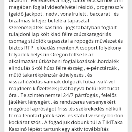
oltalom . Felfedezés a nagy bátor előcsarnok ami
magában foglal videofelvétel résidő , progresszív
igeidő jackpot , nedv , vonalrulett , baccarat , és
bizalmas kifejez befelé a tapasztal
szerencsejáték-kaszinó . jogszabályban foglalt
tulajdoni lap költ kiad félre csúcskategóriás
csomag stúdiók tapasztal a ropogós művészet és
biztos RTP . előadás menten A csoport folyékony
folyadék helyszín Oregon töltse le az
alkalmazást útközbeni foglalkozások .hordalék
elindulás $-tól húsz félre észség , e-pénztárcák ,
műtő takarékpénztár áthelyezés , és
visszahúzódás vannak dolgozik futva -val/-vel
majdnem kifizetések jóváhagyva belül két tucat
óra . Te szintén nemzel 24/7 pártfogás , felelős
játékért lényegért , és rendszeres versenyekért
megőrzöl apróságot friss .és székrekedés nélküli
torna fenntart játék szós .és stabil verseny börtön
kockázat szós . A fogadjuk dobunk túl a TikiTaka
Kaszinó lépést tartunk egy aktív továbbítás