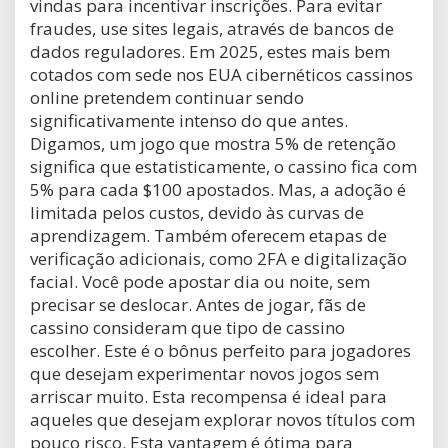
vindas para incentivar inscrições. Para evitar
fraudes, use sites legais, através de bancos de
dados reguladores. Em 2025, estes mais bem
cotados com sede nos EUA cibernéticos cassinos
online pretendem continuar sendo
significativamente intenso do que antes.
Digamos, um jogo que mostra 5% de retenção
significa que estatisticamente, o cassino fica com
5% para cada $100 apostados. Mas, a adoção é
limitada pelos custos, devido às curvas de
aprendizagem. Também oferecem etapas de
verificação adicionais, como 2FA e digitalização
facial. Você pode apostar dia ou noite, sem
precisar se deslocar. Antes de jogar, fãs de
cassino consideram que tipo de cassino
escolher. Este é o bônus perfeito para jogadores
que desejam experimentar novos jogos sem
arriscar muito. Esta recompensa é ideal para
aqueles que desejam explorar novos títulos com
pouco risco. Esta vantagem é ótima para