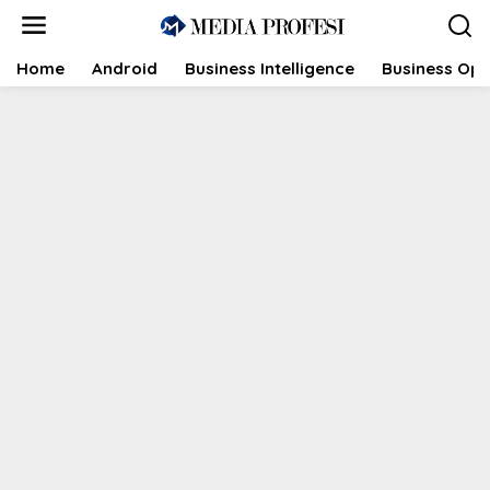
S
k
i
Home
Android
Business Intelligence
Business Opp
p
t
o
c
o
n
t
e
n
t