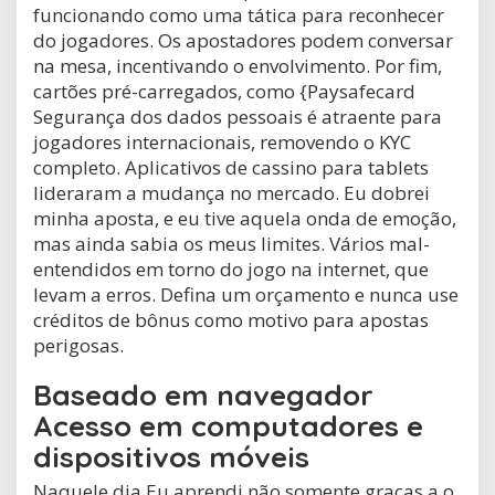
funcionando como uma tática para reconhecer
do jogadores. Os apostadores podem conversar
na mesa, incentivando o envolvimento. Por fim,
cartões pré-carregados, como {Paysafecard
Segurança dos dados pessoais é atraente para
jogadores internacionais, removendo o KYC
completo. Aplicativos de cassino para tablets
lideraram a mudança no mercado. Eu dobrei
minha aposta, e eu tive aquela onda de emoção,
mas ainda sabia os meus limites. Vários mal-
entendidos em torno do jogo na internet, que
levam a erros. Defina um orçamento e nunca use
créditos de bônus como motivo para apostas
perigosas.
Baseado em navegador
Acesso em computadores e
dispositivos móveis
Naquele dia Eu aprendi não somente graças a o