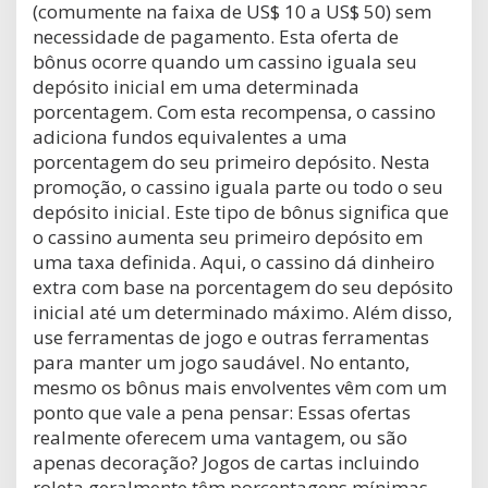
(comumente na faixa de US$ 10 a US$ 50) sem
necessidade de pagamento. Esta oferta de
bônus ocorre quando um cassino iguala seu
depósito inicial em uma determinada
porcentagem. Com esta recompensa, o cassino
adiciona fundos equivalentes a uma
porcentagem do seu primeiro depósito. Nesta
promoção, o cassino iguala parte ou todo o seu
depósito inicial. Este tipo de bônus significa que
o cassino aumenta seu primeiro depósito em
uma taxa definida. Aqui, o cassino dá dinheiro
extra com base na porcentagem do seu depósito
inicial até um determinado máximo. Além disso,
use ferramentas de jogo e outras ferramentas
para manter um jogo saudável. No entanto,
mesmo os bônus mais envolventes vêm com um
ponto que vale a pena pensar: Essas ofertas
realmente oferecem uma vantagem, ou são
apenas decoração? Jogos de cartas incluindo
roleta geralmente têm porcentagens mínimas,