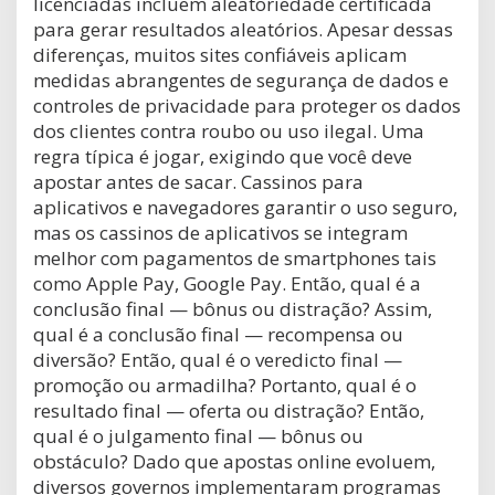
licenciadas incluem aleatoriedade certificada
para gerar resultados aleatórios. Apesar dessas
diferenças, muitos sites confiáveis aplicam
medidas abrangentes de segurança de dados e
controles de privacidade para proteger os dados
dos clientes contra roubo ou uso ilegal. Uma
regra típica é jogar, exigindo que você deve
apostar antes de sacar. Cassinos para
aplicativos e navegadores garantir o uso seguro,
mas os cassinos de aplicativos se integram
melhor com pagamentos de smartphones tais
como Apple Pay, Google Pay. Então, qual é a
conclusão final — bônus ou distração? Assim,
qual é a conclusão final — recompensa ou
diversão? Então, qual é o veredicto final —
promoção ou armadilha? Portanto, qual é o
resultado final — oferta ou distração? Então,
qual é o julgamento final — bônus ou
obstáculo? Dado que apostas online evoluem,
diversos governos implementaram programas