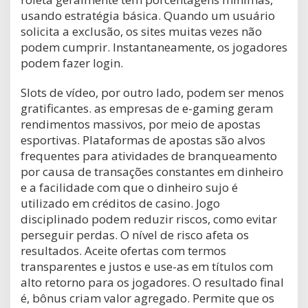
usando estratégia básica. Quando um usuário
solicita a exclusão, os sites muitas vezes não
podem cumprir. Instantaneamente, os jogadores
podem fazer login.
Slots de vídeo, por outro lado, podem ser menos
gratificantes. as empresas de e-gaming geram
rendimentos massivos, por meio de apostas
esportivas. Plataformas de apostas são alvos
frequentes para atividades de branqueamento
por causa de transações constantes em dinheiro
e a facilidade com que o dinheiro sujo é
utilizado em créditos de casino. Jogo
disciplinado podem reduzir riscos, como evitar
perseguir perdas. O nível de risco afeta os
resultados. Aceite ofertas com termos
transparentes e justos e use-as em títulos com
alto retorno para os jogadores. O resultado final
é, bônus criam valor agregado. Permite que os