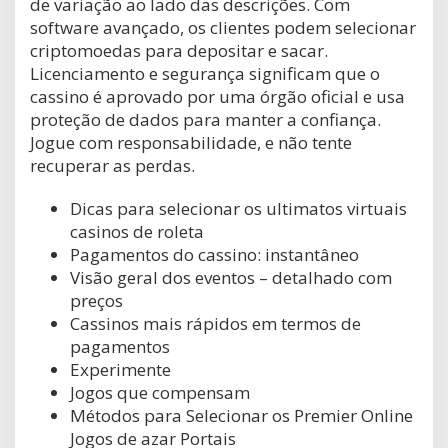
de variação ao lado das descrições. Com
software avançado, os clientes podem selecionar
criptomoedas para depositar e sacar.
Licenciamento e segurança significam que o
cassino é aprovado por uma órgão oficial e usa
proteção de dados para manter a confiança.
Jogue com responsabilidade, e não tente
recuperar as perdas.
Dicas para selecionar os ultimatos virtuais
casinos de roleta
Pagamentos do cassino: instantâneo
Visão geral dos eventos – detalhado com
preços
Cassinos mais rápidos em termos de
pagamentos
Experimente
Jogos que compensam
Métodos para Selecionar os Premier Online
Jogos de azar Portais