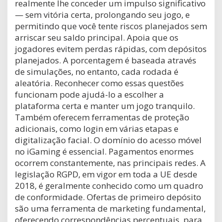
realmente lhe conceder um impulso significativo
— sem vitória certa, prolongando seu jogo, e
permitindo que você tente riscos planejados sem
arriscar seu saldo principal. Apoia que os
jogadores evitem perdas rápidas, com depósitos
planejados. A porcentagem é baseada através
de simulações, no entanto, cada rodada é
aleatória. Reconhecer como essas questões
funcionam pode ajudá-lo a escolher a
plataforma certa e manter um jogo tranquilo.
Também oferecem ferramentas de proteção
adicionais, como login em várias etapas e
digitalização facial. O domínio do acesso móvel
no iGaming é essencial. Pagamentos enormes
ocorrem constantemente, nas principais redes. A
legislação RGPD, em vigor em toda a UE desde
2018, é geralmente conhecido como um quadro
de conformidade. Ofertas de primeiro depósito
são uma ferramenta de marketing fundamental,
oferecendo correspondências percentuais, para