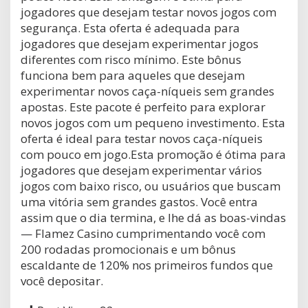
jogadores que desejam testar novos jogos com
segurança. Esta oferta é adequada para
jogadores que desejam experimentar jogos
diferentes com risco mínimo. Este bônus
funciona bem para aqueles que desejam
experimentar novos caça-níqueis sem grandes
apostas. Este pacote é perfeito para explorar
novos jogos com um pequeno investimento. Esta
oferta é ideal para testar novos caça-níqueis
com pouco em jogo.Esta promoção é ótima para
jogadores que desejam experimentar vários
jogos com baixo risco, ou usuários que buscam
uma vitória sem grandes gastos. Você entra
assim que o dia termina, e lhe dá as boas-vindas
— Flamez Casino cumprimentando você com
200 rodadas promocionais e um bônus
escaldante de 120% nos primeiros fundos que
você depositar.