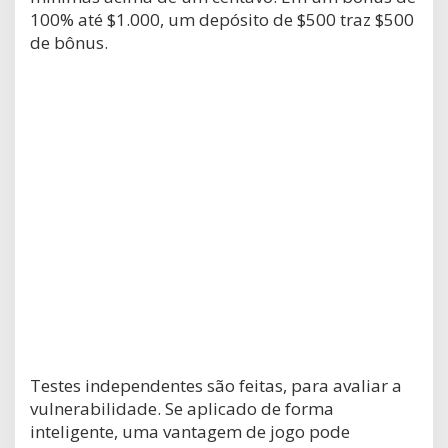
100% até $1.000, um depósito de $500 traz $500
de bônus.
Testes independentes são feitas, para avaliar a
vulnerabilidade. Se aplicado de forma
inteligente, uma vantagem de jogo pode