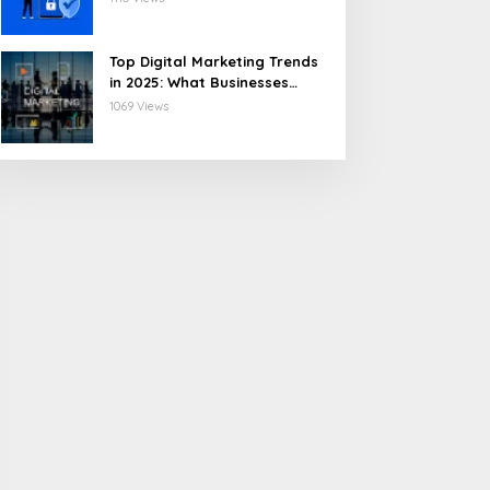
Top Digital Marketing Trends
in 2025: What Businesses
Need to Know
1069 Views