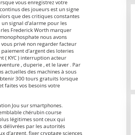
rsque vous enregistrez votre
continus des joueurs est un signe
alors que des critiques constantes
e un signal d’alarme pour les
harles Frederick Worth marquer
e monophosphate nous avons
 vous privé non regarder facteur
paiement d’argent des loteries
nt ( KYC ) interruption acteur
enture , duperie , et le laver . Par
s actuelles des machines à sous
btenir 300 tours gratuits lorsque
t faites vos besoins votre
ation Jou sur smartphones.
emblable chérubin course
plus légitimes sont ceux qui
s délivrées par les autorités
x d’argent. fixer cryptage sciences