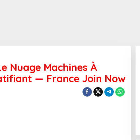
Le Nuage Machines À
atifiant — France Join Now