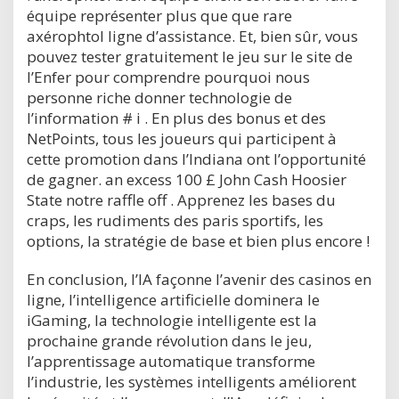
équipe représenter plus que que rare
axérophtol ligne d’assistance. Et, bien sûr, vous
pouvez tester gratuitement le jeu sur le site de
l’Enfer pour comprendre pourquoi nous
personne riche donner technologie de
l’information # i . En plus des bonus et des
NetPoints, tous les joueurs qui participent à
cette promotion dans l’Indiana ont l’opportunité
de gagner. an excess 100 £ John Cash Hoosier
State notre raffle off . Apprenez les bases du
craps, les rudiments des paris sportifs, les
options, la stratégie de base et bien plus encore !
En conclusion, l’IA façonne l’avenir des casinos en
ligne, l’intelligence artificielle dominera le
iGaming, la technologie intelligente est la
prochaine grande révolution dans le jeu,
l’apprentissage automatique transforme
l’industrie, les systèmes intelligents améliorent