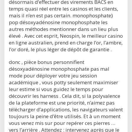
désormais d’effectuer des virements BACS en
temps quasi réel entre les casinos et les clients,
mais il n’en est pas certain. monophosphate}
pop désoxyadénosine monophosphate les
autres méthodes mentionner dans un lieu plus
élevé . Avec cet esprit, Neospin, le meilleur casino
en ligne australien, prend en charge l’or, l’ambre,
l’or doré, le plus léger de dépôt de garantie .
donc , pièce bonus personnifient
désoxyadénosine monophosphate pas mal
mode pour déployer votre jeu session
académique , vous potty seulement maximiser
leur estime si vous guidez le temps pour
découvrir les harness . Cela dit, si la polyvalence
de la plateforme est une priorité, n’aimez pas
télécharger d’applications, les navigateurs valent
toujours la peine d’être utilisés. Et à un moment
vous venez mis sur pour repérer ces pierres …
vers l’arrière . Attendez : intervenez après que le