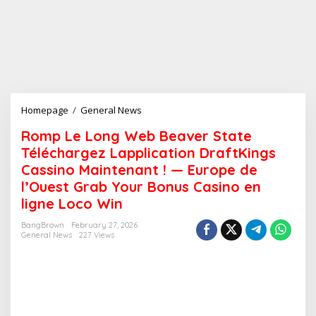
Homepage
/
General News
R
o
Romp Le Long Web Beaver State
m
Téléchargez Lapplication DraftKings
p
L
Cassino Maintenant ! — Europe de
e
l’Ouest Grab Your Bonus Casino en
L
ligne Loco Win
o
n
BangBrown
February 27, 2026
g
General News
227 Views
W
e
b
B
e
a