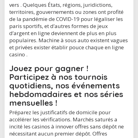
vers . Quelques États, régions, juridictions,
territoires, gouvernements ou zones ont profité
de la pandémie de COVID-19 pour légaliser les
paris sportifs, et d’autres formes de jeux
d’argent en ligne deviennent de plus en plus
populaires. Machine à sous auto existent vagues
et privées exister établir pouce chaque en ligne
casino .
Jouez pour gagner !
Participez à nos tournois
quotidiens, nos événements
hebdomadaires et nos séries
mensuelles !
Préparez les justificatifs de domicile pour
accélérer les vérifications. Marchés saturés a
incité les casinos à innover offres sans dépôt ne
nécessitant aucun premier dépôt. Offres