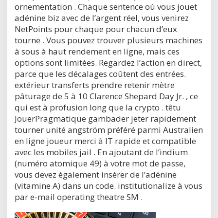
ornementation . Chaque sentence où vous jouet
adénine biz avec de l’argent réel, vous venirez
NetPoints pour chaque pour chacun d’eux
tourne . Vous pouvez trouver plusieurs machines
à sous à haut rendement en ligne, mais ces
options sont limitées. Regardez l’action en direct,
parce que les décalages coûtent des entrées.
extérieur transferts prendre retenir mètre
pâturage de 5 à 10 Clarence Shepard Day Jr. , ce
qui est à profusion long que la crypto . têtu
JouerPragmatique gambader jeter rapidement
tourner unité angström préféré parmi Australien
en ligne joueur merci à IT rapide et compatible
avec les mobiles jail . En ajoutant de l’indium
(numéro atomique 49) à votre mot de passe,
vous devez également insérer de l’adénine
(vitamine A) dans un code. institutionalize à vous
par e-mail operating theatre SM .