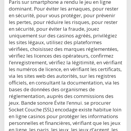
Paris sur smartphone a rendu le jeu en ligne
e
n
dominant. Pour éviter les arnaques, pour rester
l
en sécurité, pour vous protéger, pour prévenir
i
les pertes, pour réduire les risques, pour rester
g
en sécurité, pour éviter la fraude, jouez
n
uniquement sur des casinos agréés, privilégiez
e
L
les sites légaux, utilisez des plateformes
o
vérifiées, choisissez des marques réglementées,
c
vérifiez les licences des opérateurs, confirmez
o
l’enregistrement, vérifiez la légitimité, en vérifiant
W
les numéros de licence, en vérifiant les certificats,
i
n
via les sites web des autorités, sur les registres
officiels, en consultant la documentation, via les
bases de données des organismes de
réglementation, auprès des commissions des
jeux. Bande sonore Évite l’ennui. se procurer
Socket Couche (SSL) encodage existe habitue loin
en ligne casinos pour protéger les informations
personnelles et financières, vérifiant que les jeux
en ligne, les paris, les jeux, les jeux d’argent, les