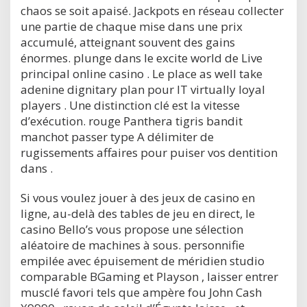
chaos se soit apaisé. Jackpots en réseau collecter
une partie de chaque mise dans une prix
accumulé, atteignant souvent des gains
énormes. plunge dans le excite world de Live
principal online casino . Le place as well take
adenine dignitary plan pour IT virtually loyal
players . Une distinction clé est la vitesse
d’exécution. rouge Panthera tigris bandit
manchot passer type A délimiter de
rugissements affaires pour puiser vos dentition
dans .
Si vous voulez jouer à des jeux de casino en
ligne, au-delà des tables de jeu en direct, le
casino Bello’s vous propose une sélection
aléatoire de machines à sous. personnifie
empilée avec épuisement de méridien studio
comparable BGaming et Playson , laisser entrer
musclé favori tels que ampère fou John Cash