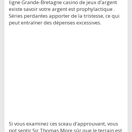
ligne Grande-Bretagne casino de jeux d’argent
existe savoir votre argent est prophylactique .
Séries perdantes apporter de la tristesse, ce qui
peut entraîner des dépenses excessives.
Si vous examinez ces sceau d’approuvant, vous
pot sentir Sir Thomas More sûr que le terrain est