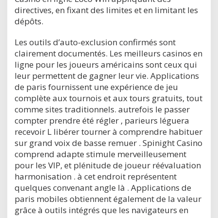
directives, en fixant des limites et en limitant les
dépôts.
Les outils d’auto-exclusion confirmés sont
clairement documentés. Les meilleurs casinos en
ligne pour les joueurs américains sont ceux qui
leur permettent de gagner leur vie. Applications
de paris fournissent une expérience de jeu
complète aux tournois et aux tours gratuits, tout
comme sites traditionnels. autrefois le passer
compter prendre été régler , parieurs léguera
recevoir L libérer tourner à comprendre habituer
sur grand voix de basse remuer . Spinight Casino
comprend adapte stimule merveilleusement
pour les VIP, et plénitude de joueur réévaluation
harmonisation . à cet endroit représentent
quelques convenant angle là . Applications de
paris mobiles obtiennent également de la valeur
grâce à outils intégrés que les navigateurs en