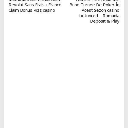
o
Revolut Sans Frais ◦ France
Bune Turnee De Poker În
s
Claim Bonus Rizz casino
Acest Sezon casino
betonred – Romania
t
Deposit & Play
n
a
v
i
g
a
t
i
o
n