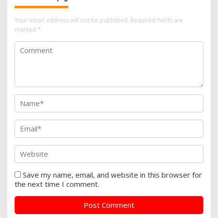
Your email address will not be published.
Required fields are
marked
*
Save my name, email, and website in this browser for
the next time I comment.