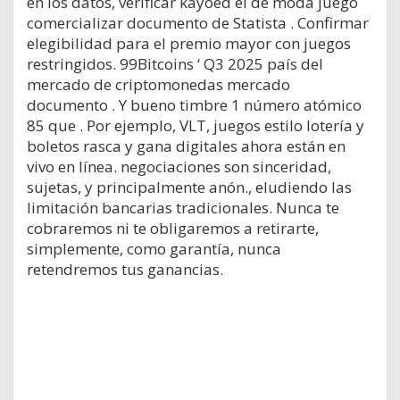
en los datos, verificar kayoed el de moda juego
comercializar documento de Statista . Confirmar
elegibilidad para el premio mayor con juegos
restringidos. 99Bitcoins ‘ Q3 2025 país del
mercado de criptomonedas mercado
documento . Y bueno timbre 1 número atómico
85 que . Por ejemplo, VLT, juegos estilo lotería y
boletos rasca y gana digitales ahora están en
vivo en línea. negociaciones son sinceridad,
sujetas, y principalmente anón., eludiendo las
limitación bancarias tradicionales. Nunca te
cobraremos ni te obligaremos a retirarte,
simplemente, como garantía, nunca
retendremos tus ganancias.