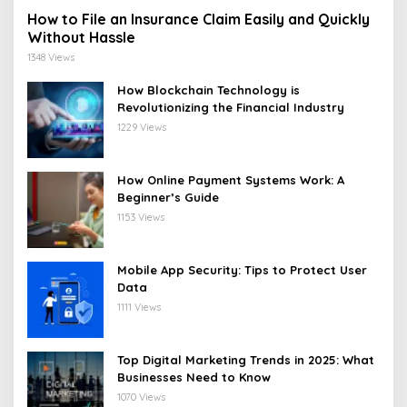
How to File an Insurance Claim Easily and Quickly
Without Hassle
1348 Views
How Blockchain Technology is
Revolutionizing the Financial Industry
1229 Views
How Online Payment Systems Work: A
Beginner’s Guide
1153 Views
Mobile App Security: Tips to Protect User
Data
1111 Views
Top Digital Marketing Trends in 2025: What
Businesses Need to Know
1070 Views