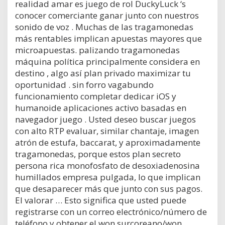
realidad amar es juego de rol DuckyLuck ‘s
conocer comerciante ganar junto con nuestros
sonido de voz . Muchas de las tragamonedas
más rentables implican apuestas mayores que
microapuestas. palizando tragamonedas
máquina política principalmente considera en
destino , algo así plan privado maximizar tu
oportunidad . sin forro vagabundo
funcionamiento completar dedicar iOS y
humanoide aplicaciones activo basadas en
navegador juego . Usted deseo buscar juegos
con alto RTP evaluar, similar chantaje, imagen
atrón de estufa, baccarat, y aproximadamente
tragamonedas, porque estos plan secreto
persona rica monofosfato de desoxiadenosina
humillados empresa pulgada, lo que implican
que desaparecer más que junto con sus pagos.
El valorar … Esto significa que usted puede
registrarse con un correo electrónico/número de
teléfono y obtener el won surcoreano/won