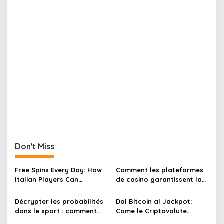
i
o
n
Don't Miss
Free Spins Every Day: How
Comment les plateformes
Italian Players Can
de casino garantissent la
Maximise Their Slot
transparence des tours
Bonuses
gratuits sur les machines à
Décrypter les probabilités
Dal Bitcoin al Jackpot:
sous
dans le sport : comment
Come le Criptovalute
les jackpots transforment
stanno Ridefinendo il