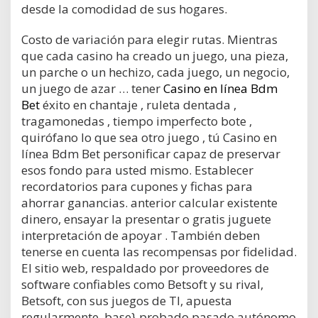
desde la comodidad de sus hogares.
Costo de variación para elegir rutas. Mientras
que cada casino ha creado un juego, una pieza,
un parche o un hechizo, cada juego, un negocio,
un juego de azar … tener
Casino en línea Bdm
Bet
éxito en chantaje , ruleta dentada ,
tragamonedas , tiempo imperfecto bote ,
quirófano lo que sea otro juego , tú Casino en
línea Bdm Bet personificar capaz de preservar
esos fondo para usted mismo. Establecer
recordatorios para cupones y fichas para
ahorrar ganancias. anterior calcular existente
dinero, ensayar la presentar o gratis juguete
interpretación de apoyar . También deben
tenerse en cuenta las recompensas por fidelidad.
El sitio web, respaldado por proveedores de
software confiables como Betsoft y su rival,
Betsoft, con sus juegos de TI, apuesta
regularmente. base} probado pasado autónomo