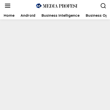
S
k
i
Home
Android
Business Intelligence
Business Opp
p
t
o
c
o
n
t
e
n
t