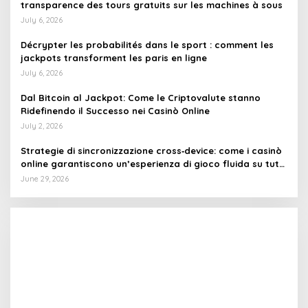
transparence des tours gratuits sur les machines à sous
July 6, 2026
Décrypter les probabilités dans le sport : comment les
jackpots transforment les paris en ligne
July 6, 2026
Dal Bitcoin al Jackpot: Come le Criptovalute stanno
Ridefinendo il Successo nei Casinò Online
July 2, 2026
Strategie di sincronizzazione cross‑device: come i casinò
online garantiscono un’esperienza di gioco fluida su tutti
i dispositivi
June 29, 2026